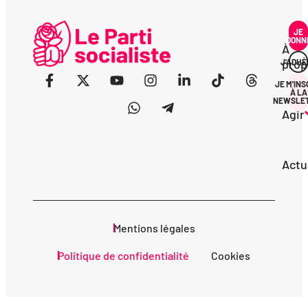
JE
DONN
À
prop
J'ADHÈ
JE M'INS
À LA
NEWSLE
Agir
Actu
Mentions légales
Politique de confidentialité
Cookies