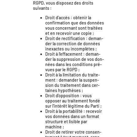
RGPD, vous dis­po­sez des droits
suivants :
Droit d’ac­cès : obte­nir la
confir­ma­tion que des don­nées
vous concer­nant sont trai­tées
et en rece­voir une copie ;
Droit de rec­ti­fi­ca­tion : deman­
der la cor­rec­tion de don­nées
inexactes ou incomplètes ;
Droit à l’ef­fa­ce­ment : deman­
der la sup­pres­sion de vos don­
nées dans les condi­tions pré­
vues par le RGPD ;
Droit à la limi­ta­tion du trai­te­
ment : deman­der la sus­pen­
sion du trai­te­ment dans cer­
taines hypothèses ;
Droit d’op­po­si­tion : vous
oppo­ser au trai­te­ment fon­dé
sur l’in­té­rêt légi­time du Parti ;
Droit à la por­ta­bi­li­té : rece­voir
vos don­nées dans un for­mat
struc­tu­ré et lisible par
machine ;
Droit de reti­rer votre consen­