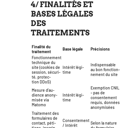
4/ FINALITÉS ET
BASES LÉGALES
DES
TRAITEMENTS
Finalité du
Base légale
Précisions
traitement
Fonctionnement
tech­nique du
Indispensable
site (cookies de
Intérêt légi­
au bon fonc­tion­
ses­sion, sécu­ri­
time
ne­ment du site
té, pro­tec­
tion DDoS)
Exemption CNIL
Mesure d’au­
– pas de
dience ano­ny­
Intérêt légi­
consen­te­ment
mi­sée via
time
requis, don­nées
Matomo
anonymisées
Traitement des
for­mu­laires de
Consentement
contact, péti­
Selon la nature
/ Intérêt
tions, ins­crip­
du formulaire