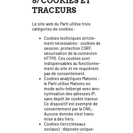
8/ COOKIES ET
TRACEURS
Le site web du Parti uti­lise trois
caté­go­ries de cookies :
Cookies tech­niques stric­te­
ment néces­saires : cookies de
ses­sion, pro­tec­tion CSRF,
sécu­ri­sa­tion de la connexion
HTTPS. Ces cookies sont
indis­pen­sables au fonc­tion­ne­
ment du site et ne requièrent
pas de consentement.
Cookies ana­ly­tiques Matomo :
le Parti uti­lise Matomo en
mode auto-héber­gé avec ano­
ny­mi­sa­tion des adresses IP,
sans dépôt de cookie tra­ceur.
Ce dis­po­si­tif est exemp­té de
consen­te­ment par la CNIL.
Aucune don­née n’est trans­
mise à des tiers.
Cookies tiers (réseaux
sociaux) : dépo­sés uni­que­