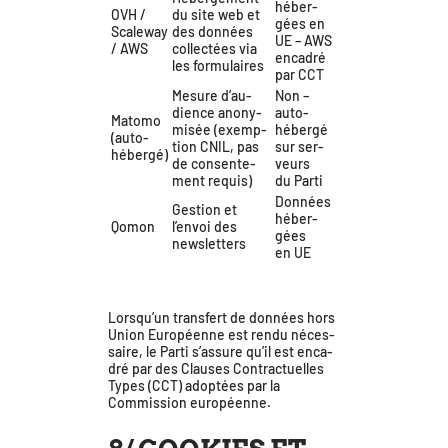
héber­
OVH /
du site web et
gées en
Scaleway
des don­nées
UE – AWS
/ AWS
col­lec­tées via
enca­dré
les formulaires
par CCT
Mesure d’au­
Non –
dience ano­ny­
auto-
Matomo
mi­sée (exemp­
héber­gé
(auto-
tion CNIL, pas
sur ser­
héber­gé)
de consen­te­
veurs
ment requis)
du Parti
Données
Gestion et
héber­
Qomon
l’envoi des
gées
newsletters
en UE
Lorsqu’un trans­fert de don­nées hors
Union Européenne est ren­du néces­
saire, le Parti s’as­sure qu’il est enca­
dré par des Clauses Contractuelles
Types (CCT) adop­tées par la
Commission européenne.