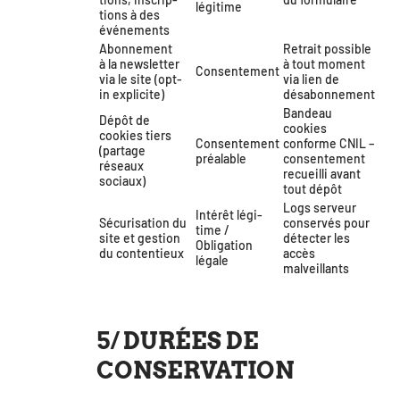
légitime
tions à des
événements
Abonnement
Retrait pos­sible
à la news­let­ter
à tout moment
Consentement
via le site (opt-
via lien de
in explicite)
désabonnement
Bandeau
Dépôt de
cookies
cookies tiers
Consentement
conforme CNIL –
(par­tage
préa­lable
consen­te­ment
réseaux
recueilli avant
sociaux)
tout dépôt
Logs ser­veur
Intérêt légi­
Sécurisation du
conser­vés pour
time /
site et ges­tion
détec­ter les
Obligation
du contentieux
accès
légale
malveillants
5/ DURÉES DE
CONSERVATION