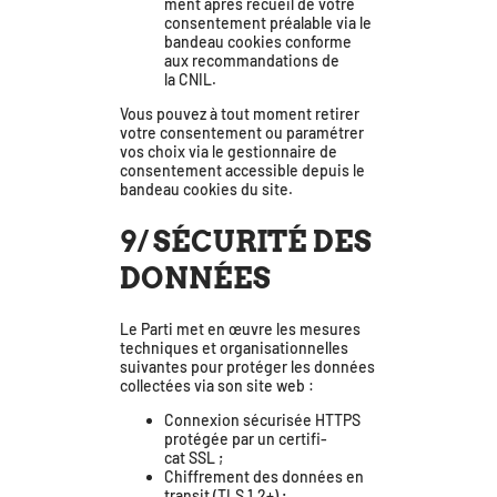
ment après recueil de votre
consen­te­ment préa­lable via le
ban­deau cookies conforme
aux recom­man­da­tions de
la CNIL.
Vous pou­vez à tout moment reti­rer
votre consen­te­ment ou para­mé­trer
vos choix via le ges­tion­naire de
consen­te­ment acces­sible depuis le
ban­deau cookies du site.
9/ SÉCURITÉ DES
DONNÉES
Le Parti met en œuvre les mesures
tech­niques et orga­ni­sa­tion­nelles
sui­vantes pour pro­té­ger les don­nées
col­lec­tées via son site web :
Connexion sécu­ri­sée HTTPS
pro­té­gée par un cer­ti­fi­
cat SSL ;
Chiffrement des don­nées en
tran­sit (TLS 1.2+) ;