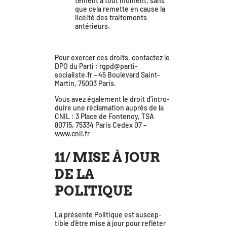
te­ment à tout moment, sans
que cela remette en cause la
licéi­té des trai­te­ments
antérieurs.
Pour exer­cer ces droits, contac­tez le
DPO du Parti : rgpd@parti-
socialiste.fr – 45 Boulevard Saint-
Martin, 75003 Paris.
Vous avez éga­le­ment le droit d’in­tro­
duire une récla­ma­tion auprès de la
CNIL : 3 Place de Fontenoy, TSA
80715, 75334 Paris Cedex 07 –
www.cnil.fr
11/ MISE À JOUR
DE LA
POLITIQUE
La pré­sente Politique est sus­cep­
tible d’être mise à jour pour reflé­ter