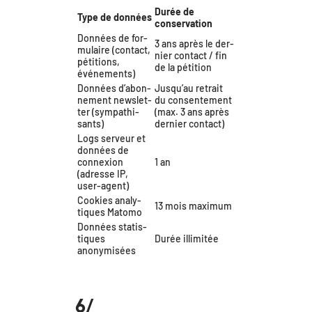
Durée de
Type de données
conservation
Données de for­
3 ans après le der­
mu­laire (contact,
nier contact / fin
péti­tions,
de la pétition
événements)
Données d’a­bon­
Jusqu’au retrait
ne­ment news­let­
du consen­te­ment
ter (sym­pa­thi­
(max. 3 ans après
sants)
der­nier contact)
Logs ser­veur et
don­nées de
connexion
1 an
(adresse IP,
user-agent)
Cookies ana­ly­
13 mois maximum
tiques Matomo
Données sta­tis­
tiques
Durée illi­mi­tée
anonymisées
6/