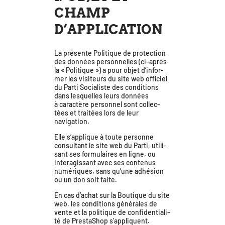
CHAMP
D’APPLICATION
La pré­sente Politique de pro­tec­tion
des don­nées per­son­nelles (ci-après
la « Politique ») a pour objet d’in­for­
mer les visi­teurs du site web offi­ciel
du Parti Socialiste des condi­tions
dans les­quelles leurs don­nées
à carac­tère per­son­nel sont col­lec­
tées et trai­tées lors de leur
navigation.
Elle s’ap­plique à toute per­sonne
consul­tant le site web du Parti, uti­li­
sant ses for­mu­laires en ligne, ou
inter­agis­sant avec ses conte­nus
numé­riques, sans qu’une adhé­sion
ou un don soit faite.
En cas d’achat sur la Boutique du site
web, les condi­tions géné­rales de
vente et la poli­tique de confi­den­tia­li­
té de PrestaShop s’appliquent.