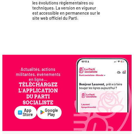
les évo­lu­tions régle­men­taires ou
tech­niques. La ver­sion en vigueur
est acces­sible en per­ma­nence sur le
site web offi­ciel du Parti.
Actualités, actions
militantes, événements
en ligne...
TÉLÉCHARGEZ
L'APPLICATION
DU PARTI
SOCIALISTE
App
Google
Store
Play