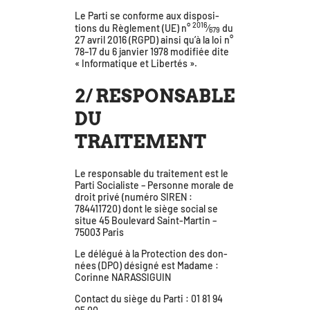
Le Parti se conforme aux dis­po­si­
2016
tions du Règlement (UE) n°
⁄
du
679
27 avril 2016 (RGPD) ain­si qu’à la loi n°
78–17 du 6 jan­vier 1978 modi­fiée dite
« Informatique et Libertés ».
2/ RESPONSABLE
DU
TRAITEMENT
Le res­pon­sable du trai­te­ment est le
Parti Socialiste – Personne morale de
droit pri­vé (numé­ro SIREN :
784411720) dont le siège social se
situe 45 Boulevard Saint-Martin –
75003 Paris
Le délé­gué à la Protection des don­
nées (DPO) dési­gné est Madame :
Corinne NARASSIGUIN
Contact du siège du Parti : 01 81 94