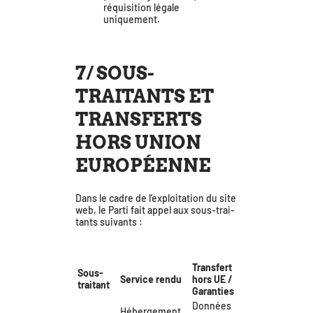
réqui­si­tion légale
uniquement.
7/ SOUS-
TRAITANTS ET
TRANSFERTS
HORS UNION
EUROPÉENNE
Dans le cadre de l’ex­ploi­ta­tion du site
web, le Parti fait appel aux sous-trai­
tants suivants :
Transfert
Sous-
Service ren­du
hors UE /
trai­tant
Garanties
Données
Hébergement