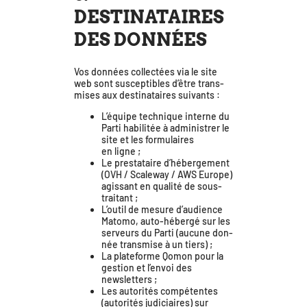
DESTINATAIRES
DES DONNÉES
Vos don­nées col­lec­tées via le site
web sont sus­cep­tibles d’être trans­
mises aux des­ti­na­taires suivants :
L’équipe tech­nique interne du
Parti habi­li­tée à admi­nis­trer le
site et les for­mu­laires
en ligne ;
Le pres­ta­taire d’hé­ber­ge­ment
(OVH / Scaleway / AWS Europe)
agis­sant en qua­li­té de sous-
traitant ;
L’outil de mesure d’au­dience
Matomo, auto-héber­gé sur les
ser­veurs du Parti (aucune don­
née trans­mise à un tiers) ;
La pla­te­forme Qomon pour la
ges­tion et l’envoi des
newsletters ;
Les auto­ri­tés com­pé­tentes
(auto­ri­tés judi­ciaires) sur