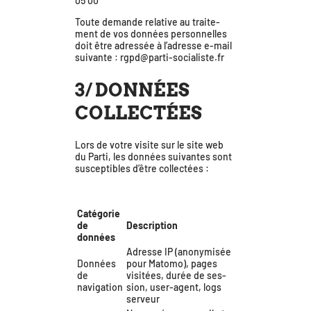
05 00
Toute demande rela­tive au trai­te­
ment de vos don­nées per­son­nelles
doit être adres­sée à l’adresse e‑mail
sui­vante : rgpd@parti-socialiste.fr
3/ DONNÉES
COLLECTÉES
Lors de votre visite sur le site web
du Parti, les don­nées sui­vantes sont
sus­cep­tibles d’être collectées :
Catégorie
de
Description
données
Adresse IP (ano­ny­mi­sée
Données
pour Matomo), pages
de
visi­tées, durée de ses­
navigation
sion, user-agent, logs
serveur