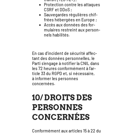
Protection contre les attaques
CSRF et DDoS ;
Sauvegardes régu­lières chif­
frées héber­gées en Europe ;
Accès aux don­nées des for­
mu­laires res­treint aux per­son­
nels habilités.
En cas d’in­ci­dent de sécu­ri­té affec­
tant des don­nées per­son­nelles, le
Parti s’en­gage à noti­fier la CNIL dans
les 72 heures confor­mé­ment à l’ar­
ticle 33 du RGPD et, si néces­saire,
à infor­mer les per­sonnes
concernées.
10/ DROITS DES
PERSONNES
CONCERNÉES
Conformément aux articles 15 à 22 du