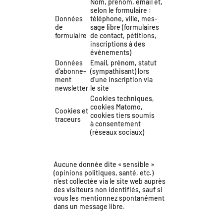
Nom, pré­nom, email et,
selon le for­mu­laire :
Données
télé­phone, ville, mes­
de
sage libre (for­mu­laires
formulaire
de contact, péti­tions,
ins­crip­tions à des
événements)
Données
Email, pré­nom, sta­tut
d’a­bon­ne­
(sym­pa­thi­sant) lors
ment
d’une ins­crip­tion via
newsletter
le site
Cookies tech­niques,
cookies Matomo,
Cookies et
cookies tiers sou­mis
traceurs
à consen­te­ment
(réseaux sociaux)
Aucune don­née dite « sen­sible »
(opi­nions poli­tiques, san­té, etc.)
n’est col­lec­tée via le site web auprès
des visi­teurs non iden­ti­fiés, sauf si
vous les men­tion­nez spon­ta­né­ment
dans un mes­sage libre.