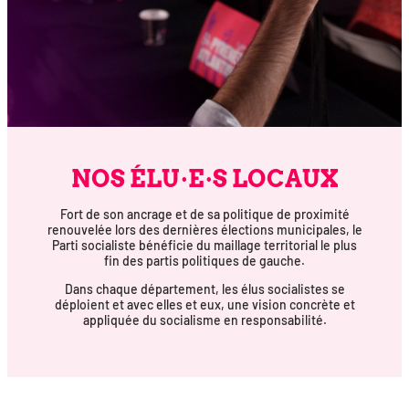
NOS ÉLU·E·S LOCAUX
Fort de son ancrage et de sa poli­tique de proxi­mi­té
renou­ve­lée lors des der­nières élec­tions muni­ci­pales, le
Parti socia­liste béné­fi­cie du maillage ter­ri­to­rial le plus
fin des par­tis poli­tiques de gauche.
Dans chaque dépar­te­ment, les élus socia­listes se
déploient et avec elles et eux, une vision concrète et
appli­quée du socia­lisme en responsabilité.