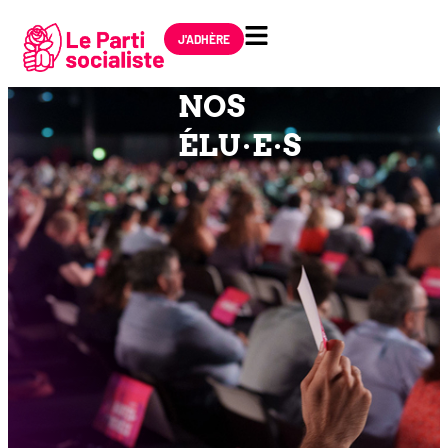
J'ADHÈRE
NOS
ÉLU·E·S