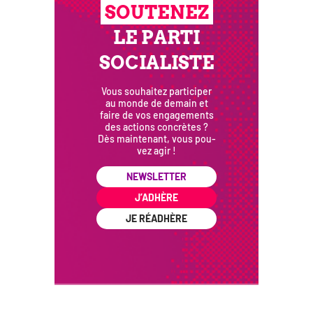
SOUTENEZ
LE PARTI
SOCIALISTE
Vous sou­hai­tez par­ti­ci­per
au monde de demain et
faire de vos enga­ge­ments
des actions concrètes ?
Dès main­te­nant, vous pou­
vez agir !
NEWSLETTER
J’ADHÈRE
JE RÉADHÈRE