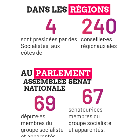
DANS LES
RÉGIONS
4
240
sont pré­si­dées par des
conseiller·es
Socialistes, aux
régionaux·ales
côtés de
AU
PARLEMENT
ASSEMBLÉE
SÉNAT
67
NATIONALE
69
sénateur·ices
député·es
membres du
membres du
groupe socia­liste
groupe socia­liste
et apparentés.
et apparentés.