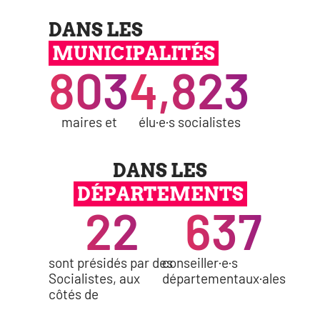
DANS LES
MUNICIPALITÉS
803
4,823
maires et
élu·e·s socia­listes
DANS LES
DÉPARTEMENTS
22
637
sont pré­si­dés par des
conseiller·e·s
Socialistes, aux
départementaux·ales
côtés de