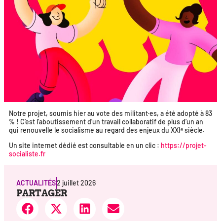
Notre pro­jet, sou­mis hier au vote des militant·es, a été adop­té à 83
% ! C’est l’aboutissement d’un tra­vail col­la­bo­ra­tif de plus d’un an
qui renou­velle le socia­lisme au regard des enjeux du XXIᵉ siècle.
Un site inter­net dédié est consul­table en un clic :
https://projet-
socialiste.fr
ACTUALITÉS
2 juillet 2026
PARTAGER