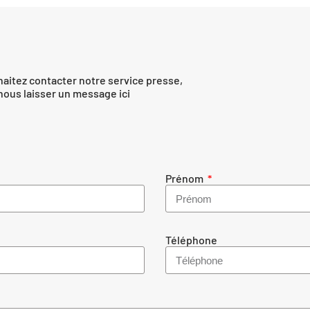
ai­tez contac­ter notre ser­vice presse,
nous lais­ser un mes­sage ici
Prénom
Téléphone