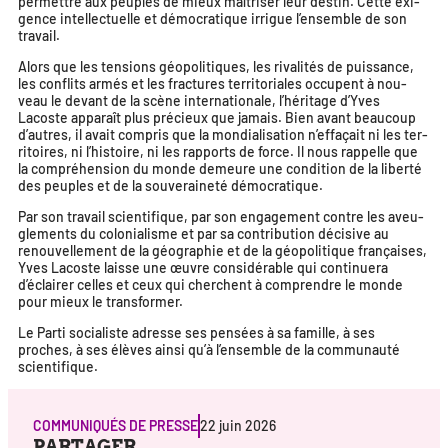
per­mettre aux peuples de mieux maî­tri­ser leur des­tin. Cette exi­
gence intel­lec­tuelle et démo­cra­tique irrigue l’ensemble de son
travail.
Alors que les ten­sions géo­po­li­tiques, les riva­li­tés de puis­sance,
les conflits armés et les frac­tures ter­ri­to­riales occupent à nou­
veau le devant de la scène inter­na­tio­nale, l’héritage d’Yves
Lacoste appa­raît plus pré­cieux que jamais. Bien avant beau­coup
d’autres, il avait com­pris que la mon­dia­li­sa­tion n’effaçait ni les ter­
ri­toires, ni l’histoire, ni les rap­ports de force. Il nous rap­pelle que
la com­pré­hen­sion du monde demeure une condi­tion de la liber­té
des peuples et de la sou­ve­rai­ne­té démocratique.
Par son tra­vail scien­ti­fique, par son enga­ge­ment contre les aveu­
gle­ments du colo­nia­lisme et par sa contri­bu­tion déci­sive au
renou­vel­le­ment de la géo­gra­phie et de la géo­po­li­tique fran­çaises,
Yves Lacoste laisse une œuvre consi­dé­rable qui conti­nue­ra
d’éclairer celles et ceux qui cherchent à com­prendre le monde
pour mieux le transformer.
Le Parti socia­liste adresse ses pen­sées à sa famille, à ses
proches, à ses élèves ain­si qu’à l’ensemble de la com­mu­nau­té
scientifique.
COMMUNIQUÉS DE PRESSE
22 juin 2026
PARTAGER