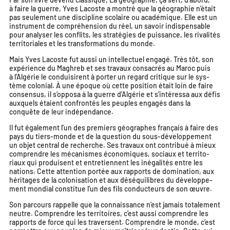
à faire la guerre
, Yves Lacoste a mon­tré que la géo­gra­phie n’était
pas seule­ment une dis­ci­pline sco­laire ou aca­dé­mique. Elle est un
ins­tru­ment de com­pré­hen­sion du réel, un savoir indis­pen­sable
pour ana­ly­ser les conflits, les stra­té­gies de puis­sance, les riva­li­tés
ter­ri­to­riales et les trans­for­ma­tions du monde.
Mais Yves Lacoste fut aus­si un intel­lec­tuel enga­gé. Très tôt, son
expé­rience du Maghreb et ses tra­vaux consa­crés au Maroc puis
à l’Algérie le condui­sirent à por­ter un regard cri­tique sur le sys­
tème colo­nial. À une époque où cette posi­tion était loin de faire
consen­sus, il s’opposa à la guerre d’Algérie et s’intéressa aux défis
aux­quels étaient confron­tés les peuples enga­gés dans la
conquête de leur indépendance.
Il fut éga­le­ment l’un des pre­miers géo­graphes fran­çais à faire des
pays du tiers-monde et de la ques­tion du sous-déve­lop­pe­ment
un objet cen­tral de recherche. Ses tra­vaux ont contri­bué à mieux
com­prendre les méca­nismes éco­no­miques, sociaux et ter­ri­to­
riaux qui pro­duisent et entre­tiennent les inéga­li­tés entre les
nations. Cette atten­tion por­tée aux rap­ports de domi­na­tion, aux
héri­tages de la colo­ni­sa­tion et aux dés­équi­libres du déve­lop­pe­
ment mon­dial consti­tue l’un des fils conduc­teurs de son œuvre.
Son par­cours rap­pelle que la connais­sance n’est jamais tota­le­ment
neutre. Comprendre les ter­ri­toires, c’est aus­si com­prendre les
rap­ports de force qui les tra­versent. Comprendre le monde, c’est