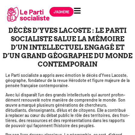
J'ADHÈRE
DÉCÈS D’YVES LACOSTE : LE PARTI
SOCIALISTE SALUE LA MÉMOIRE
D’UN INTELLECTUEL ENGAGÉ ET
D’UN GRAND GÉOGRAPHE DU MONDE
CONTEMPORAIN
Le Parti socia­liste a appris avec émo­tion
le décès d’Yves Lacoste,
géo­graphe, fon­da­teur de la revue Hérodote et figure majeure de la
pen­sée fran­çaise contemporaine.
Avec lui dis­pa­raît l’un des grands intel­lec­tuels qui auront pro­fon­
dé­ment renou­ve­lé notre manière de com­prendre le monde. Son
œuvre a mar­qué plu­sieurs géné­ra­tions de cher­cheurs,
d’étudiants, d’enseignants, d’élus et de citoyens. Elle a contri­bué
à repla­cer au cœur du débat public le rôle des ter­ri­toires, des fron­
tières, des res­sources et des repré­sen­ta­tions dans les rap­ports
de pou­voir qui façonnent l’histoire des peuples.
Par son livre deve­nu clas­sique,
La géo­gra­phie, ça sert, d’abord,