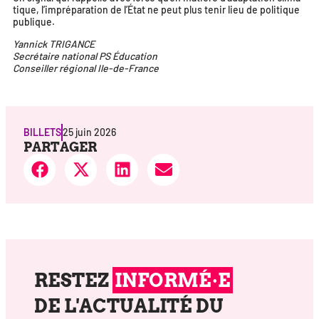
tique, l’impréparation de l’État ne peut plus tenir lieu de poli­tique
publique.
Yannick TRIGANCE
Secrétaire natio­nal PS Éducation
Conseiller régio­nal Ile-de-France
BILLETS
25 juin 2026
PARTAGER
RESTEZ
INFORMÉ·E
DE L'ACTUALITÉ DU