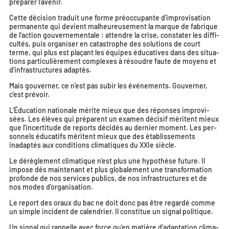
pré­pa­rer l’avenir.
Cette déci­sion tra­duit une forme pré­oc­cu­pante d’improvisation
per­ma­nente qui devient mal­heu­reu­se­ment la marque de fabrique
de l’action gou­ver­ne­men­tale : attendre la crise, consta­ter les dif­fi­
cul­tés, puis orga­ni­ser en catas­trophe des solu­tions de court
terme, qui plus est pla­çant les équipes édu­ca­tives dans des situa­
tions par­ti­cu­liè­re­ment com­plexes à résoudre faute de moyens et
d’infrastructures adaptés.
Mais gou­ver­ner, ce n’est pas subir les évé­ne­ments. Gouverner,
c’est prévoir.
L’Éducation natio­nale mérite mieux que des réponses impro­vi­
sées. Les élèves qui pré­parent un exa­men déci­sif méritent mieux
que l’incertitude de reports déci­dés au der­nier moment. Les per­
son­nels édu­ca­tifs méritent mieux que des éta­blis­se­ments
inadap­tés aux condi­tions cli­ma­tiques du XXIe siècle.
Le dérè­gle­ment cli­ma­tique n’est plus une hypo­thèse future. Il
impose dès main­te­nant et plus glo­ba­le­ment une trans­for­ma­tion
pro­fonde de nos ser­vices publics, de nos infra­struc­tures et de
nos modes d’organisation.
Le report des oraux du bac ne doit donc pas être regar­dé comme
un simple inci­dent de calen­drier. Il consti­tue un signal politique.
Un signal qui rap­pelle avec force qu’en matière d’adaptation cli­ma­