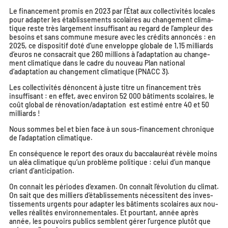
Le finan­ce­ment pro­mis en 2023 par l’État aux col­lec­ti­vi­tés locales
pour adap­ter les éta­blis­se­ments sco­laires au chan­ge­ment cli­ma­
tique reste très lar­ge­ment insuf­fi­sant au regard de l’ampleur des
besoins et sans com­mune mesure avec les cré­dits annon­cés : en
2025, ce dis­po­si­tif doté d’une enve­loppe glo­bale de 1,15 mil­liards
d’euros ne consa­crait que 260 mil­lions à l’adaptation au chan­ge­
ment cli­ma­tique dans le cadre du nou­veau Plan natio­nal
d’adaptation au chan­ge­ment cli­ma­tique (PNACC 3).
Les col­lec­ti­vi­tés dénoncent à juste titre un finan­ce­ment très
insuf­fi­sant : en effet, avec envi­ron 52 000 bâti­ments sco­laires, le
coût glo­bal de rénovation/adaptation est esti­mé entre 40 et 50
milliards !
Nous sommes bel et bien face à un sous-finan­ce­ment chro­nique
de l’adaptation climatique.
En consé­quence le report des oraux du bac­ca­lau­réat révèle moins
un aléa cli­ma­tique qu’un pro­blème poli­tique : celui d’un manque
criant d’anticipation.
On connait les périodes d’examen. On connaît l’évolution du cli­mat.
On sait que des mil­liers d’établissements néces­sitent des inves­
tis­se­ments urgents pour adap­ter les bâti­ments sco­laires aux nou­
velles réa­li­tés envi­ron­ne­men­tales. Et pour­tant, année après
année, les pou­voirs publics semblent gérer l’urgence plu­tôt que