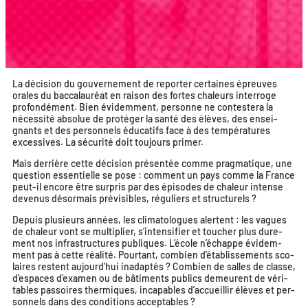
La déci­sion du gou­ver­ne­ment de repor­ter cer­taines épreuves
orales du bac­ca­lau­réat en rai­son des fortes cha­leurs inter­roge
pro­fon­dé­ment. Bien évi­dem­ment, per­sonne ne contes­te­ra la
néces­si­té abso­lue de pro­té­ger la san­té des élèves, des ensei­
gnants et des per­son­nels édu­ca­tifs face à des tem­pé­ra­tures
exces­sives. La sécu­ri­té doit tou­jours primer.
Mais der­rière cette déci­sion pré­sen­tée comme prag­ma­tique, une
ques­tion essen­tielle se pose : com­ment un pays comme la France
peut-il encore être sur­pris par des épi­sodes de cha­leur intense
deve­nus désor­mais pré­vi­sibles, régu­liers et structurels ?
Depuis plu­sieurs années, les cli­ma­to­logues alertent : les vagues
de cha­leur vont se mul­ti­plier, s’intensifier et tou­cher plus dure­
ment nos infra­struc­tures publiques. L’école n’échappe évi­dem­
ment pas à cette réa­li­té. Pourtant, com­bien d’établissements sco­
laires res­tent aujourd’hui inadap­tés ? Combien de salles de classe,
d’espaces d’examen ou de bâti­ments publics demeurent de véri­
tables pas­soires ther­miques, inca­pables d’accueillir élèves et per­
son­nels dans des condi­tions acceptables ?