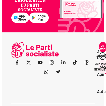
L'APPLICATION
DU PARTI
SOCIALISTE
App
Google
Store
Play
JE
DONN
À
prop
J'ADHÈ
JE M'INS
À LA
NEWSLE
Agir
Actu