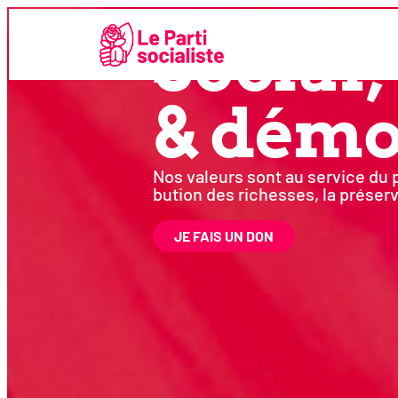
Pour un avenir
Social,
& démo
Nos valeurs sont au ser­vice du p
bu­tion des richesses, la pré­ser­
JE FAIS UN DON