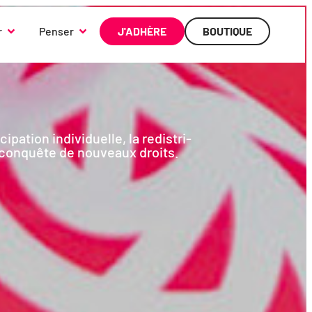
r
Penser
J'ADHÈRE
BOUTIQUE
tion indi­vi­duelle, la redis­tri­
 la conquête de nou­veaux droits.