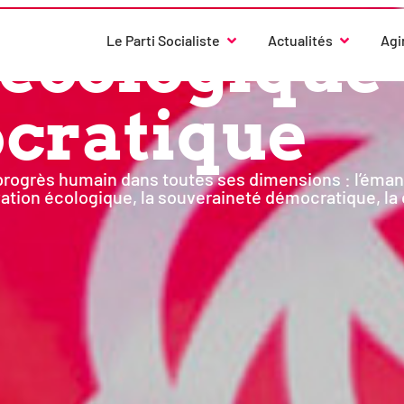
 éco­lo­gique
Le Parti Socialiste
Actualités
Agi
cratique
ro­grès humain dans toutes ses dimen­sions : l’émancipa
va­tion éco­lo­gique, la sou­ve­rai­ne­té démo­cra­tique,