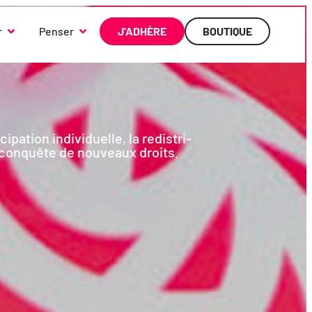
r
Penser
J'ADHÈRE
BOUTIQUE
tion indi­vi­duelle, la redis­tri­
 la conquête de nou­veaux droits.