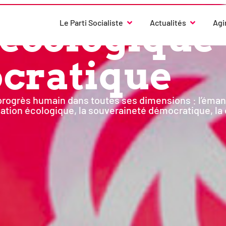
 éco­lo­gique
Le Parti Socialiste
Actualités
Agi
cratique
ro­grès humain dans toutes ses dimen­sions : l’émancipa
va­tion éco­lo­gique, la sou­ve­rai­ne­té démo­cra­tique,