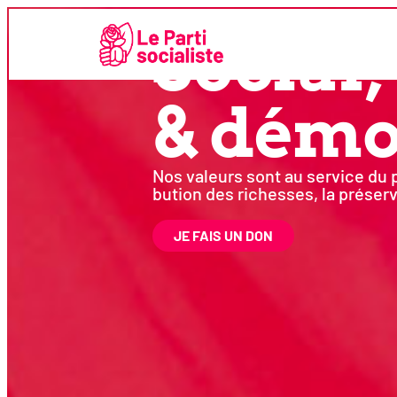
Pour un avenir
Social,
& démo
Nos valeurs sont au ser­vice du p
bu­tion des richesses, la pré­ser­
JE FAIS UN DON