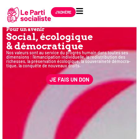
J'ADHÈRE
Pour un avenir
Social, éco­lo­gique
& démocratique
Nos valeurs sont au ser­vice du pro­grès humain dans toutes ses
dimen­sions : l’émancipation indi­vi­duelle, la redis­tri­bu­tion des
richesses, la pré­ser­va­tion éco­lo­gique, la sou­ve­rai­ne­té démo­cra­
tique, la conquête de nou­veaux droits.
JE FAIS UN DON