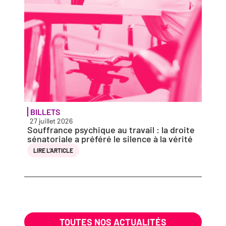
BILLETS
ACTU
27 juillet 2026
27 jui
Souffrance psy­chique au tra­vail : la droite
Solid
séna­to­riale a pré­fé­ré le silence à la vérité
vio­l
entie
LIRE L’AR­TICLE
LIRE 
TOUTES NOS ACTUALITÉS