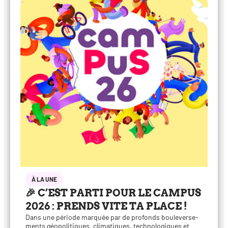
À LA UNE
🎉 C’EST PARTI POUR LE CAMPUS
2026 : PRENDS VITE TA PLACE !
Dans une période mar­quée par de pro­fonds bou­le­ver­se­
ments géo­po­li­tiques, cli­ma­tiques, tech­no­lo­giques et