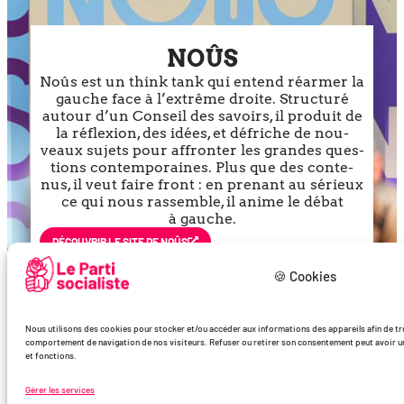
NOÛS
Noûs est un think tank qui entend réar­mer la
gauche face à l’ex­trême droite. Structuré
autour d’un Conseil des savoirs, il pro­duit de
la réflexion, des idées, et défriche de nou­
veaux sujets pour affron­ter les grandes ques­
tions contem­po­raines. Plus que des conte­
nus, il veut faire front : en pre­nant au sérieux
ce qui nous ras­semble, il anime le débat
à gauche.
DÉCOU­VRIR LE SITE DE NOÛS
🍪 Cookies
Nous utilisons des cookies pour stocker et/ou accéder aux informations des appareils afin de trde
comportement de navigation de nos visiteurs. Refuser ou retirer son consentement peut avoir un 
et fonctions.
Gérer les services