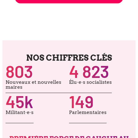
NOS CHIFFRES CLÉS
803
4 823
Nouveaux et nou­velles
Élu·e·s socia­listes
maires
45
k
149
Militant·e·s
Parlementaires