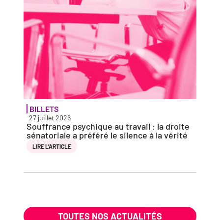
BILLETS
ACTU
27 juillet 2026
27 jui
Souffrance psy­chique au tra­vail : la droite
Solid
séna­to­riale a pré­fé­ré le silence à la vérité
vio­l
entie
LIRE L’AR­TICLE
LIRE 
TOUTES NOS ACTUALITÉS