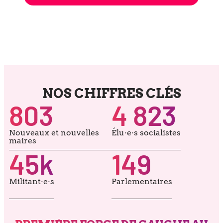
NOS CHIFFRES CLÉS
803
4 823
Nouveaux et nou­velles
Élu·e·s socia­listes
maires
45
k
149
Militant·e·s
Parlementaires