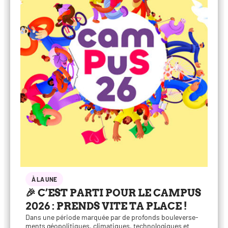
À LA UNE
🎉 C’EST PARTI POUR LE CAMPUS
2026 : PRENDS VITE TA PLACE !
Dans une période mar­quée par de pro­fonds bou­le­ver­se­
ments géo­po­li­tiques, cli­ma­tiques, tech­no­lo­giques et