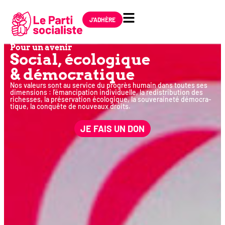
J'ADHÈRE
Pour un avenir
Social, éco­lo­gique
& démocratique
Nos valeurs sont au ser­vice du pro­grès humain dans toutes ses
dimen­sions : l’émancipation indi­vi­duelle, la redis­tri­bu­tion des
richesses, la pré­ser­va­tion éco­lo­gique, la sou­ve­rai­ne­té démo­cra­
tique, la conquête de nou­veaux droits.
JE FAIS UN DON