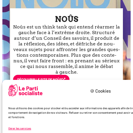
NOÛS
Noûs est un think tank qui entend réar­mer la
gauche face à l’ex­trême droite. Structuré
autour d’un Conseil des savoirs, il pro­duit de
la réflexion, des idées, et défriche de nou­
veaux sujets pour affron­ter les grandes ques­
tions contem­po­raines. Plus que des conte­
nus, il veut faire front : en pre­nant au sérieux
ce qui nous ras­semble, il anime le débat
à gauche.
DÉCOU­VRIR LE SITE DE NOÛS
🍪 Cookies
Nous utilisons des cookies pour stocker et/ou accéder aux informations des appareils afin de trde
comportement de navigation de nos visiteurs. Refuser ou retirer son consentement peut avoir un 
et fonctions.
Gérer les services