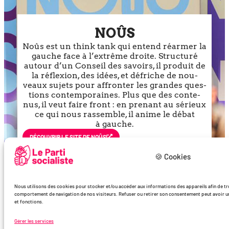
NOÛS
Noûs est un think tank qui entend réar­mer la
gauche face à l’ex­trême droite. Structuré
autour d’un Conseil des savoirs, il pro­duit de
la réflexion, des idées, et défriche de nou­
veaux sujets pour affron­ter les grandes ques­
tions contem­po­raines. Plus que des conte­
nus, il veut faire front : en pre­nant au sérieux
ce qui nous ras­semble, il anime le débat
à gauche.
DÉCOU­VRIR LE SITE DE NOÛS
🍪 Cookies
Nous utilisons des cookies pour stocker et/ou accéder aux informations des appareils afin de trde
comportement de navigation de nos visiteurs. Refuser ou retirer son consentement peut avoir un 
et fonctions.
Gérer les services