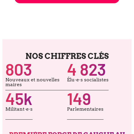
NOS CHIFFRES CLÉS
803
4 823
Nouveaux et nou­velles
Élu·e·s socia­listes
maires
45
k
149
Militant·e·s
Parlementaires