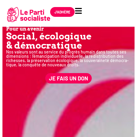
J'ADHÈRE
Pour un avenir
Social, éco­lo­gique
& démocratique
Nos valeurs sont au ser­vice du pro­grès humain dans toutes ses
dimen­sions : l’émancipation indi­vi­duelle, la redis­tri­bu­tion des
richesses, la pré­ser­va­tion éco­lo­gique, la sou­ve­rai­ne­té démo­cra­
tique, la conquête de nou­veaux droits.
JE FAIS UN DON