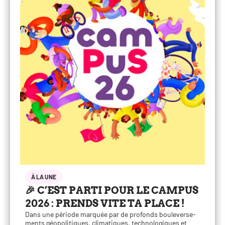
À LA UNE
🎉 C’EST PARTI POUR LE CAMPUS
2026 : PRENDS VITE TA PLACE !
Dans une période mar­quée par de pro­fonds bou­le­ver­se­
ments géo­po­li­tiques, cli­ma­tiques, tech­no­lo­giques et