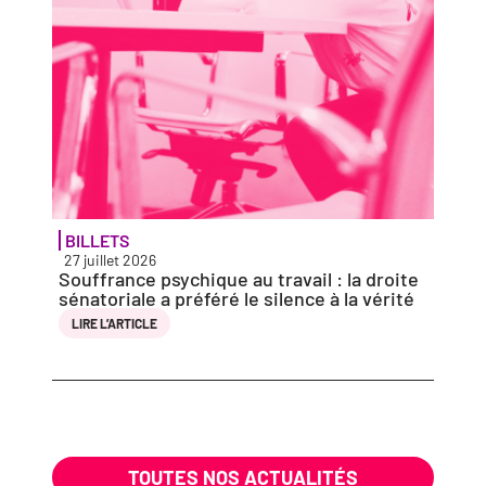
BILLETS
ACTU
27 juillet 2026
27 jui
Souffrance psy­chique au tra­vail : la droite
Solid
séna­to­riale a pré­fé­ré le silence à la vérité
vio­l
entie
LIRE L’AR­TICLE
LIRE 
TOUTES NOS ACTUALITÉS