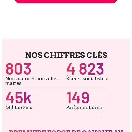
NOS CHIFFRES CLÉS
803
4 823
Nouveaux et nou­velles
Élu·e·s socia­listes
maires
45
k
149
Militant·e·s
Parlementaires