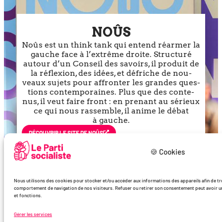
NOÛS
Noûs est un think tank qui entend réar­mer la
gauche face à l’ex­trême droite. Structuré
autour d’un Conseil des savoirs, il pro­duit de
la réflexion, des idées, et défriche de nou­
veaux sujets pour affron­ter les grandes ques­
tions contem­po­raines. Plus que des conte­
nus, il veut faire front : en pre­nant au sérieux
ce qui nous ras­semble, il anime le débat
à gauche.
DÉCOU­VRIR LE SITE DE NOÛS
🍪 Cookies
Nous utilisons des cookies pour stocker et/ou accéder aux informations des appareils afin de trde
comportement de navigation de nos visiteurs. Refuser ou retirer son consentement peut avoir un 
et fonctions.
Gérer les services