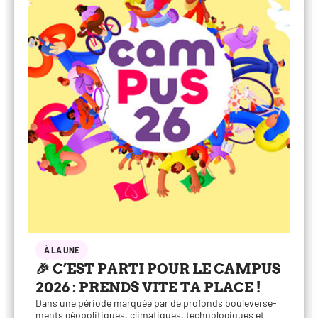
À LA UNE
🎉 C’EST PARTI POUR LE CAMPUS
2026 : PRENDS VITE TA PLACE !
Dans une période mar­quée par de pro­fonds bou­le­ver­se­
ments géo­po­li­tiques, cli­ma­tiques, tech­no­lo­giques et