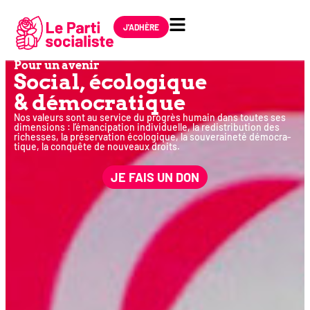
J'ADHÈRE
Pour un avenir
Social, éco­lo­gique
& démocratique
Nos valeurs sont au ser­vice du pro­grès humain dans toutes ses
dimen­sions : l’émancipation indi­vi­duelle, la redis­tri­bu­tion des
richesses, la pré­ser­va­tion éco­lo­gique, la sou­ve­rai­ne­té démo­cra­
tique, la conquête de nou­veaux droits.
JE FAIS UN DON