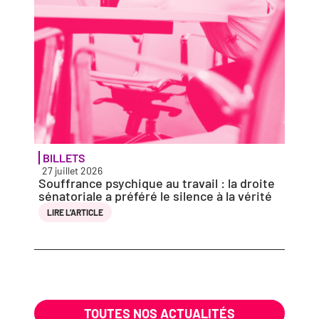
BILLETS
ACTU
27 juillet 2026
27 jui
Souffrance psy­chique au tra­vail : la droite
Solid
séna­to­riale a pré­fé­ré le silence à la vérité
vio­l
entie
LIRE L’AR­TICLE
LIRE 
TOUTES NOS ACTUALITÉS