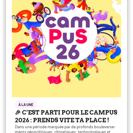
À LA UNE
🎉 C’EST PARTI POUR LE CAMPUS
2026 : PRENDS VITE TA PLACE !
Dans une période mar­quée par de pro­fonds bou­le­ver­se­
ments géo­po­li­tiques, cli­ma­tiques, tech­no­lo­giques et