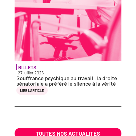
BILLETS
ACTU
27 juillet 2026
27 jui
Souffrance psy­chique au tra­vail : la droite
Solid
séna­to­riale a pré­fé­ré le silence à la vérité
vio­l
entie
LIRE L’AR­TICLE
LIRE 
TOUTES NOS ACTUALITÉS