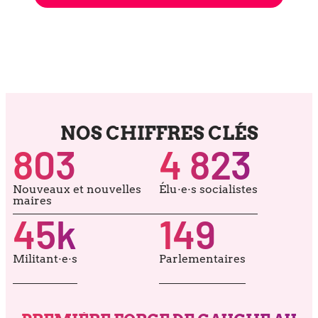
NOS CHIFFRES CLÉS
803
4 823
Nouveaux et nou­velles
Élu·e·s socia­listes
maires
45
k
149
Militant·e·s
Parlementaires