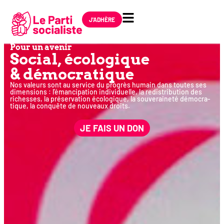
J'ADHÈRE
Pour un avenir
Social, éco­lo­gique
& démocratique
Nos valeurs sont au ser­vice du pro­grès humain dans toutes ses
dimen­sions : l’émancipation indi­vi­duelle, la redis­tri­bu­tion des
richesses, la pré­ser­va­tion éco­lo­gique, la sou­ve­rai­ne­té démo­cra­
tique, la conquête de nou­veaux droits.
JE FAIS UN DON