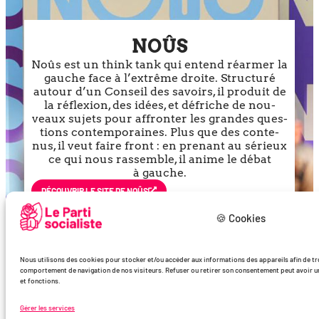
NOÛS
Noûs est un think tank qui entend réar­mer la
gauche face à l’ex­trême droite. Structuré
autour d’un Conseil des savoirs, il pro­duit de
la réflexion, des idées, et défriche de nou­
veaux sujets pour affron­ter les grandes ques­
tions contem­po­raines. Plus que des conte­
nus, il veut faire front : en pre­nant au sérieux
ce qui nous ras­semble, il anime le débat
à gauche.
DÉCOU­VRIR LE SITE DE NOÛS
🍪 Cookies
Nous utilisons des cookies pour stocker et/ou accéder aux informations des appareils afin de trde
comportement de navigation de nos visiteurs. Refuser ou retirer son consentement peut avoir un 
et fonctions.
Gérer les services